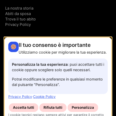
La nostra storia
Abiti da sposa
Trova il tuo abito
Privacy Policy
CONTATTI
Il tuo consenso è importante
Via Trinità, 95
Utilizziamo cookie per migliorare la tua esperienza.
Sala Consilina SA
349 191 5147
Personalizza la tua esperienza
: puoi accettare tutti i
cookie oppure scegliere solo quelli necessari.
Prenota un appuntamento
Potrai modificare le preferenze in qualsiasi momento
dal pulsante "Personalizza".
Privacy Policy
·
Cookie Policy
Accetta tutti
Rifiuta tutti
Personalizza
I cookie tecnici restano sempre attivi per garantire il corretto