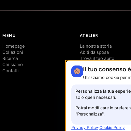
MENU
ATELIER
Homepage
La nostra storia
Collezioni
Abiti da sposa
Ricerca
Trova il tuo abito
Chi siamo
Privacy Policy
Il tuo consenso 
Contatti
Utilizziamo cookie per mi
Personalizza la tua esperi
solo quelli necessari.
Potrai modificare le prefere
"Personalizza".
Privacy Policy
·
Cookie Policy