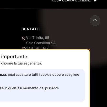
ROSA CLARA’ BOHEME
CONTATTI
Via Trinità, 95
Sala Consilina SA
349 191 5147
è importante
Prenota un appuntamento
gliorare la tua esperienza.
enza
: puoi accettare tutti i cookie oppure scegliere
nze in qualsiasi momento dal pulsante