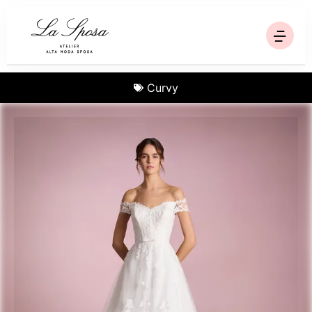
Curvy
Homepage
Collezioni
Ricerca
Chi siamo
Blog
Contatti
Via Trinità, 95 - Sala Consilina SA