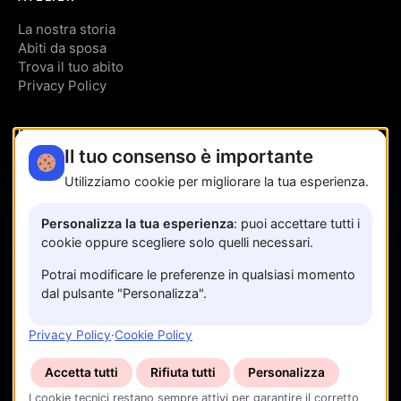
La nostra storia
Abiti da sposa
Trova il tuo abito
Privacy Policy
CONTATTI
Il tuo consenso è importante
Via Trinità, 95
Utilizziamo cookie per migliorare la tua esperienza.
Sala Consilina SA
349 191 5147
Personalizza la tua esperienza
: puoi accettare tutti i
cookie oppure scegliere solo quelli necessari.
Prenota un appuntamento
Potrai modificare le preferenze in qualsiasi momento
dal pulsante "Personalizza".
Privacy Policy
·
Cookie Policy
Accetta tutti
Rifiuta tutti
Personalizza
I cookie tecnici restano sempre attivi per garantire il corretto