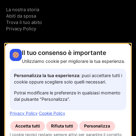
La nostra storia
Abiti da sposa
Trova il tuo abito
Privacy Policy
CONTATTI
Il tuo consenso è importante
Via Trinità, 95
Utilizziamo cookie per migliorare la tua esperienza.
Sala Consilina SA
349 191 5147
Personalizza la tua esperienza
: puoi accettare tutti i
cookie oppure scegliere solo quelli necessari.
Prenota un appuntamento
Potrai modificare le preferenze in qualsiasi momento
dal pulsante "Personalizza".
Privacy Policy
·
Cookie Policy
Accetta tutti
Rifiuta tutti
Personalizza
I cookie tecnici restano sempre attivi per garantire il corretto