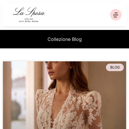
Homepage
Collezione Blog
Collezioni
Ricerca
BLOG
Chi siamo
Blog
Contatti
Via Trinità, 95 - Sala Consilina SA