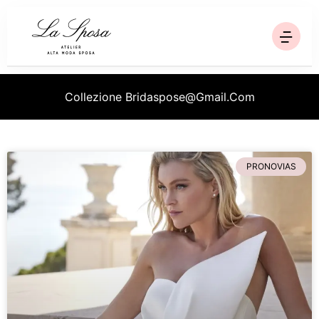
Homepage
Collezione
Bridaspose@gmail.com
Collezioni
Ricerca
PRONOVIAS
Chi siamo
Blog
Contatti
Via Trinità, 95 - Sala Consilina SA